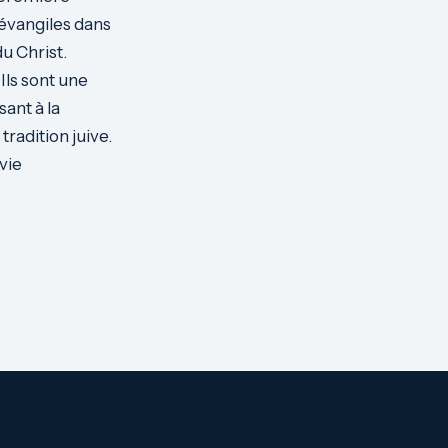
 évangiles dans
du Christ.
Ils sont une
sant à la
radition juive.
vie