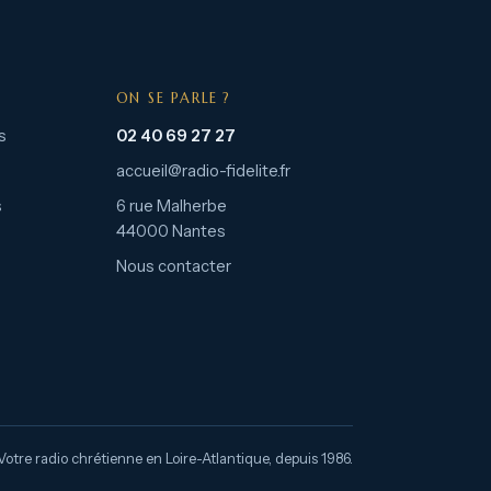
ON SE PARLE ?
s
02 40 69 27 27
accueil@radio-fidelite.fr
s
6 rue Malherbe
44000 Nantes
Nous contacter
Votre radio chrétienne en Loire-Atlantique, depuis 1986.