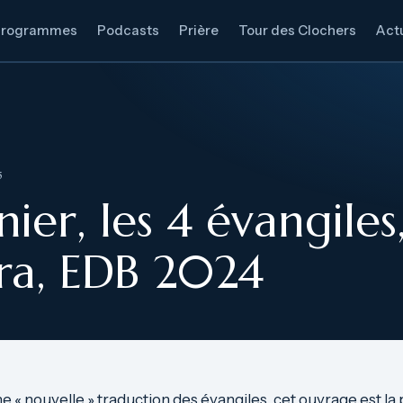
Programmes
Podcasts
Prière
Tour des Clochers
Actu
5
ier, les 4 évangiles
yra, EDB 2024
ne « nouvelle » traduction des évangiles, cet ouvrage est l