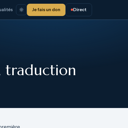
alités
Je fais un don
Direct
, traduction
a première