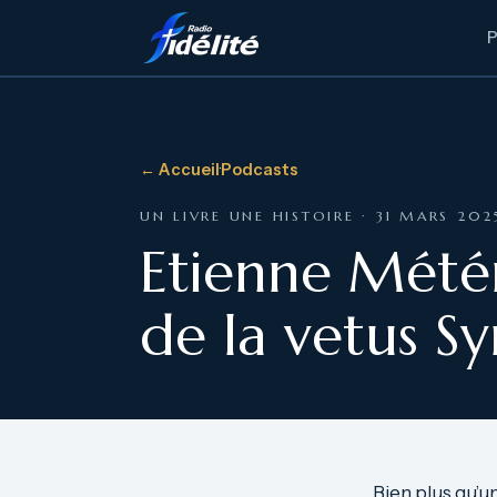
← Accueil
·
Podcasts
UN LIVRE UNE HISTOIRE · 31 MARS 202
Etienne Métén
de la vetus S
Bien plus qu’u