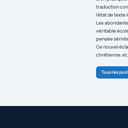
traduction com
l’état de texte
Les abondantes
véritable école
pensée sémite 
Ce nouvel éclai
chrétienne, et
Tous les pod