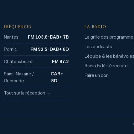
FRÉQUENCES
LA RADIO
Nantes
FM 103.8 · DAB+ 7B
La grille des programme
Les podcasts
Pornic
FM 92.5 · DAB+ 8D
L’équipe & les bénévole
Châteaubriant
FM 97.2
Radio Fidélité recrute
Saint-Nazaire /
DAB+
Faire un don
Guérande
8D
Tout sur la réception →