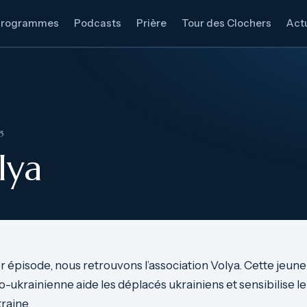
Programmes
Podcasts
Prière
Tour des Clochers
Actu
5
lya
r épisode, nous retrouvons l’association Volya. Cette jeune
-ukrainienne aide les déplacés ukrainiens et sensibilise le 
kraine.