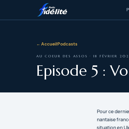
← Accueil
·
Podcasts
AU COEUR DES ASSOS · 18 FÉVRIER 202
Episode 5 : Vo
Pour ce dernie
nantaise franco
situation en U