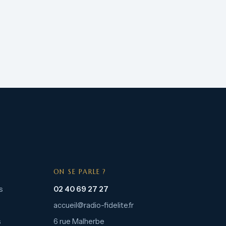
ON SE PARLE ?
s
02 40 69 27 27
accueil@radio-fidelite.fr
s
6 rue Malherbe