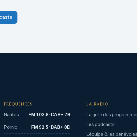
casts
FRÉQUENCES
LA RADIO
Nantes
FM 103.8 · DAB+ 7B
La grille des programme
Les podcasts
Pornic
FM 92.5 · DAB+ 8D
L’équipe & les bénévole