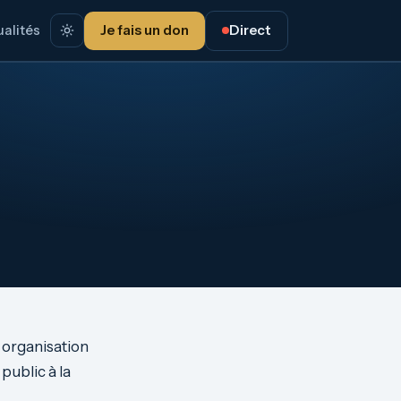
alités
Je fais un don
Direct
 organisation
public à la