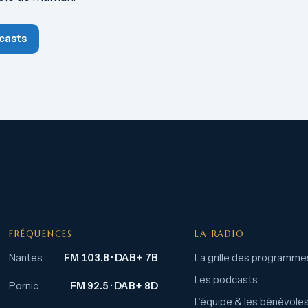
casts
FRÉQUENCES
LA RADIO
Nantes
FM 103.8 · DAB+ 7B
La grille des programme
Les podcasts
Pornic
FM 92.5 · DAB+ 8D
L’équipe & les bénévole