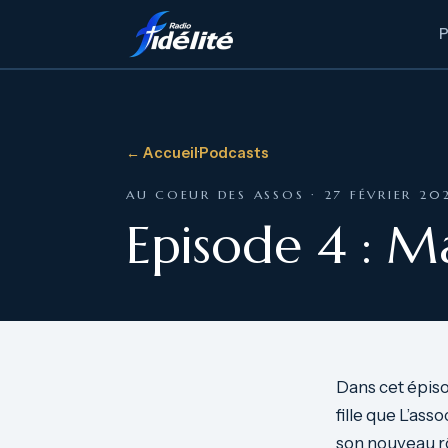
← Accueil
·
Podcasts
AU COEUR DES ASSOS · 27 FÉVRIER 20
Episode 4 : M
Dans cet épiso
fille que L’ass
son nouveau r