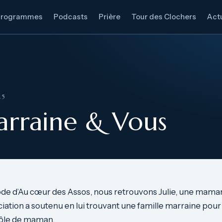
Programmes
Podcasts
Prière
Tour des Clochers
Actu
25
arraine & Vous
de d’Au cœur des Assos, nous retrouvons Julie, une maman
ociation a soutenu en lui trouvant une famille marraine pour 
ôle de maman.