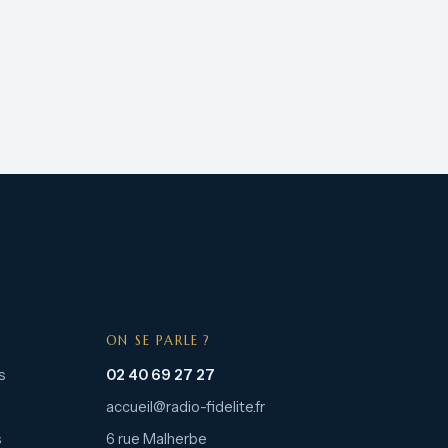
ON SE PARLE ?
s
02 40 69 27 27
accueil@radio-fidelite.fr
s
6 rue Malherbe