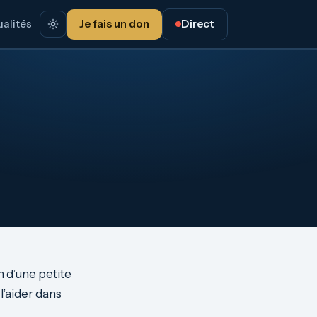
alités
Je fais un don
Direct
 d’une petite
l’aider dans