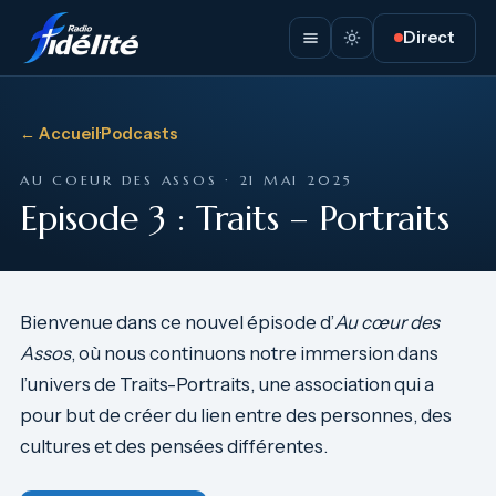
Direct
← Accueil
·
Podcasts
AU COEUR DES ASSOS · 21 MAI 2025
Episode 3 : Traits – Portraits
Bienvenue dans ce nouvel épisode d’
Au cœur des
Assos
, où nous continuons notre immersion dans
l’univers de Traits-Portraits, une association qui a
pour but de créer du lien entre des personnes, des
cultures et des pensées différentes.