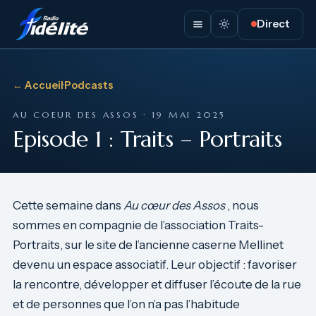
Direct
← Accueil
·
Podcasts
AU COEUR DES ASSOS · 19 MAI 2025
Episode 1 : Traits – Portraits
Cette semaine dans
Au cœur des Assos
, nous
sommes en compagnie de l’association Traits-
Portraits, sur le site de l’ancienne caserne Mellinet
devenu un espace associatif. Leur objectif : favoriser
la rencontre, développer et diffuser l’écoute de la rue
et de personnes que l’on n’a pas l’habitude