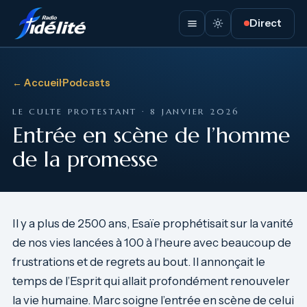
Direct
← Accueil
·
Podcasts
LE CULTE PROTESTANT · 8 JANVIER 2026
Entrée en scène de l’homme
de la promesse
Il y a plus de 2500 ans, Esaïe prophétisait sur la vanité
de nos vies lancées à 100 à l’heure avec beaucoup de
frustrations et de regrets au bout. Il annonçait le
temps de l’Esprit qui allait profondément renouveler
la vie humaine. Marc soigne l’entrée en scène de celui