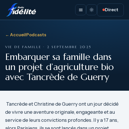
Direct
← Accueil
·
Podcasts
VIE DE FAMILLE · 2 SEPTEMBRE 2025
Embarquer sa famille dans
un projet d’agriculture bio
avec Tancrède de Guerry
Tancrède et Christine de Guerry ont un jour décidé
de vivre une aventure originale, engageante et au
service de leurs convictions profondes. Il y a 17 ans,
alors Parisiens, ils se sont lancés dans un projet