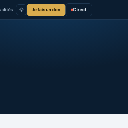
alités
Je fais un don
Direct