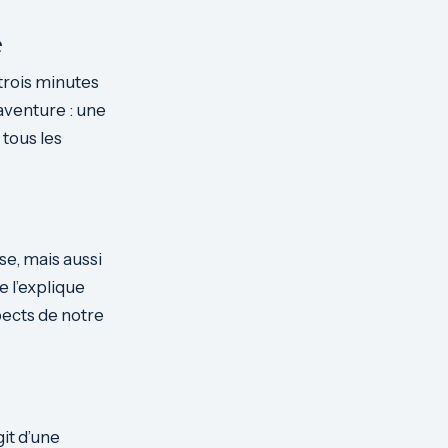
e
trois minutes
 aventure : une
tous les
se, mais aussi
 l’explique
pects de notre
it d’une