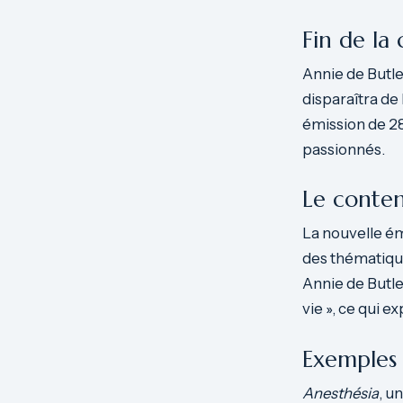
Fin de la
Annie de Butl
disparaîtra de
émission de 28
passionnés.
Le conten
La nouvelle ém
des thématique
Annie de Butle
vie », ce qui 
Exemples 
Anesthésia
, u