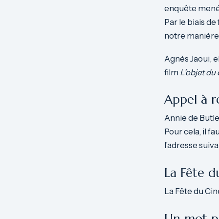
enquête menée 
Par le biais de
notre manière 
Agnès Jaoui, 
film
L’objet du 
Appel à r
Annie de Butler
Pour cela, il 
l’adresse suiv
La Fête 
La Fête du Cin
Un mot p