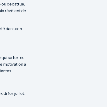
e ou débattue.
oix révèlent de
eté dans son
e qui se forme.
de motivation à
Nantes.
i 1er juillet.