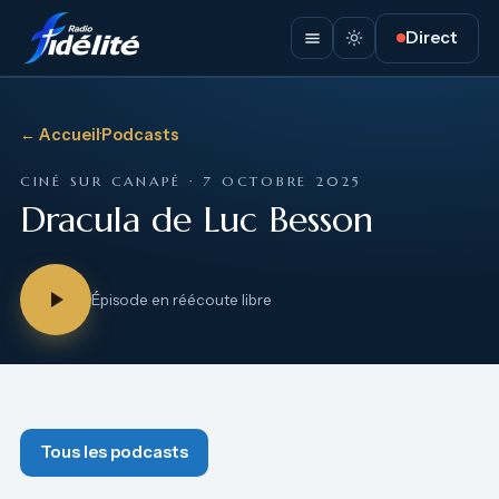
Direct
← Accueil
·
Podcasts
CINÉ SUR CANAPÉ · 7 OCTOBRE 2025
Dracula de Luc Besson
Épisode en réécoute libre
Tous les podcasts