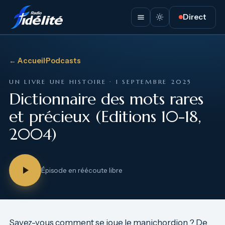
Direct
← Accueil
·
Podcasts
UN LIVRE UNE HISTOIRE · 1 SEPTEMBRE 2025
Dictionnaire des mots rares
et précieux (Editions 10-18,
2004)
Épisode en réécoute libre
Savez-vous comment se joue le manichordion ? De