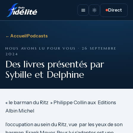
Direct
← Accueil
·
Podcasts
NOUS AVONS LU POUR VOUS · 26 SEPTEMBRE
2024
Des livres présentés par
Sybille et Delphine
« le barman du Ritz » Philippe Collin aux Editions
Albin Michel
l’occupation au sein du Ritz, vue par les yeux de son
barman Frank Meyer. Pour lui s’adapter est une