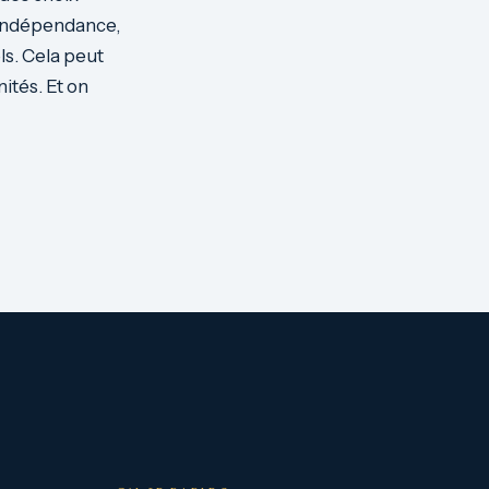
 indépendance,
s. Cela peut
ités. Et on