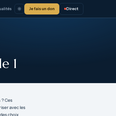
alités
Je fais un don
Direct
e 1
s ? Ces
riser avec les
des choix