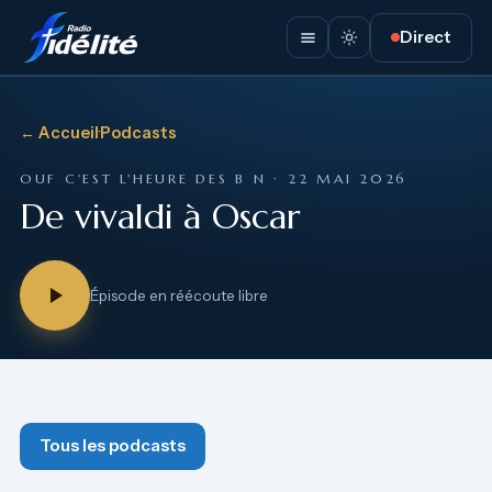
Direct
← Accueil
·
Podcasts
OUF C'EST L'HEURE DES B N · 22 MAI 2026
De vivaldi à Oscar
Épisode en réécoute libre
Tous les podcasts