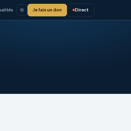
alités
Je fais un don
Direct