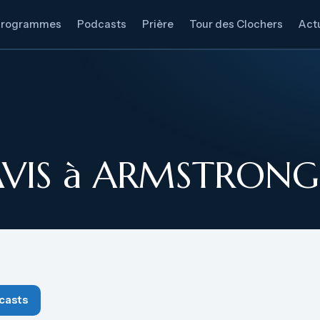
Programmes
Podcasts
Prière
Tour des Clochers
Actu
AVIS à ARMSTRONG
casts