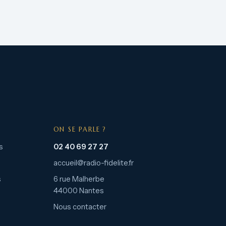
ON SE PARLE ?
s
02 40 69 27 27
accueil@radio-fidelite.fr
s
6 rue Malherbe
44000 Nantes
Nous contacter