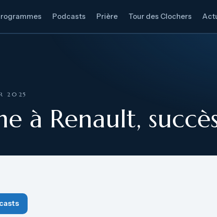
Programmes
Podcasts
Prière
Tour des Clochers
Actu
ER 2025
 à Renault, succès
casts