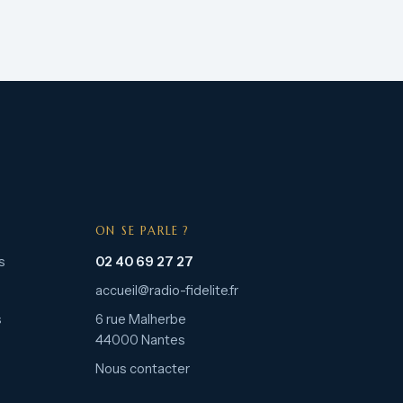
ON SE PARLE ?
s
02 40 69 27 27
accueil@radio-fidelite.fr
s
6 rue Malherbe
44000 Nantes
Nous contacter