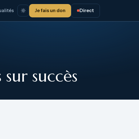
alités
Je fais un don
Direct
 sur succès