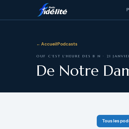
← Accueil
·
Podcasts
OUF C'EST L'HEURE DES B N · 21 JANVI
De Notre Dame
Tous les pod