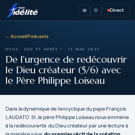
Direct
← Accueil
·
Podcasts
JÉSUS : JUIF ET APRÈS ? · 12 MAI 2025
De l’urgence de redécouvrir
le Dieu créateur (5/6) avec
le Père Philippe Loiseau
Dans la dynamique de l’encyclique du pape François
LAUDATO SI ,le père Philippe Loiseau nous emmène
à la redécouverte du Dieu créateur par une lecture à
la manière juive,
du premier récit
de la création