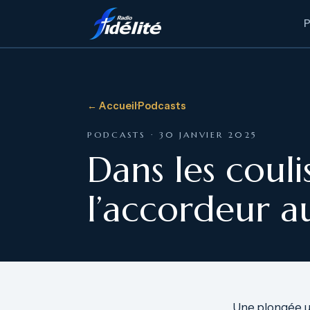
← Accueil
·
Podcasts
PODCASTS · 30 JANVIER 2025
Dans les couli
l’accordeur a
Une plongée un