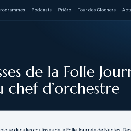
Programmes
Podcasts
Prière
Tour des Clochers
Actu
sses de la Folle Jour
u chef d’orchestre
ique dans les coulisses de la Folle Journée de Nantes. Des