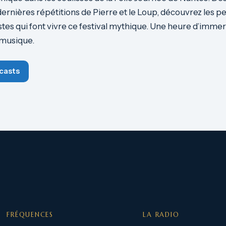
ernières répétitions de Pierre et le Loup, découvrez les pe
istes qui font vivre ce festival mythique. Une heure d’immer
 musique.
casts
FRÉQUENCES
LA RADIO