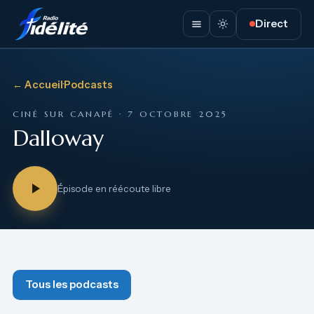
Direct
← Accueil
·
Podcasts
CINÉ SUR CANAPÉ · 7 OCTOBRE 2025
Dalloway
Épisode en réécoute libre
Tous les podcasts