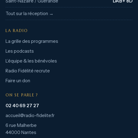
Saint-Nazaire / Guérande
DAB+ 8D
Tout sur la réception →
LA RADIO
La grille des programmes
Les podcasts
L’équipe & les bénévoles
Radio Fidélité recrute
Faire un don
ON SE PARLE ?
02 40 69 27 27
accueil@radio-fidelite.fr
6 rue Malherbe
44000 Nantes