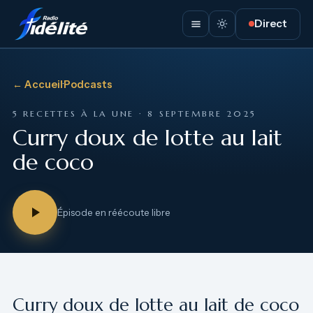
Direct
← Accueil
·
Podcasts
5 RECETTES À LA UNE · 8 SEPTEMBRE 2025
Curry doux de lotte au lait
de coco
Épisode en réécoute libre
Curry doux de lotte au lait de coco