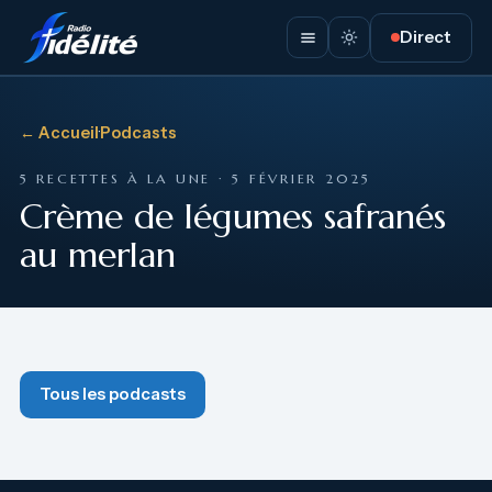
Direct
← Accueil
·
Podcasts
5 RECETTES À LA UNE · 5 FÉVRIER 2025
Crème de légumes safranés
au merlan
Tous les podcasts