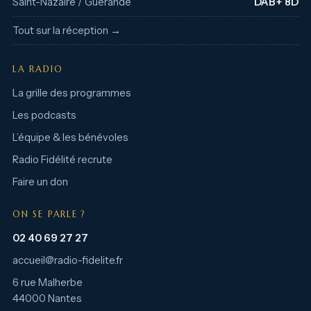
Saint-Nazaire / Guérande
DAB+ 8D
Tout sur la réception →
LA RADIO
La grille des programmes
Les podcasts
L’équipe & les bénévoles
Radio Fidélité recrute
Faire un don
ON SE PARLE ?
02 40 69 27 27
accueil@radio-fidelite.fr
6 rue Malherbe
44000 Nantes