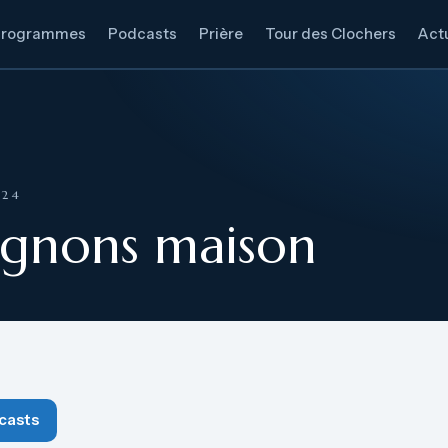
Programmes
Podcasts
Prière
Tour des Clochers
Actu
024
ignons maison
casts