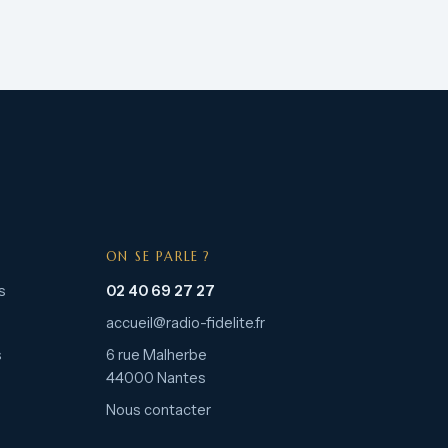
ON SE PARLE ?
s
02 40 69 27 27
accueil@radio-fidelite.fr
s
6 rue Malherbe
44000 Nantes
Nous contacter