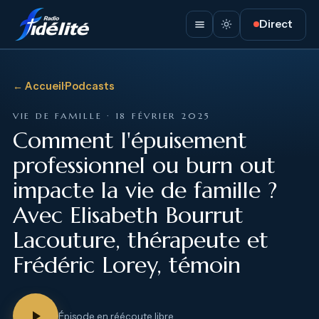
Direct
← Accueil
·
Podcasts
VIE DE FAMILLE · 18 FÉVRIER 2025
Comment l'épuisement
professionnel ou burn out
impacte la vie de famille ?
Avec Elisabeth Bourrut
Lacouture, thérapeute et
Frédéric Lorey, témoin
Épisode en réécoute libre