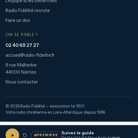
L’équipe & les bénévoles
Radio Fidélité recrute
Faire un don
ON SE PARLE ?
02 40 69 27 27
accueil@radio-fidelite.fr
6 rue Malherbe
44000 Nantes
Nous contacter
© 2026 Radio Fidélité — association loi 1901
Votre radio chrétienne en Loire-Atlantique, depuis 1986.
Suivez le guide
PREMIÈRE
De 11 h 02 à 11 h 53 sur Radio Fidélité