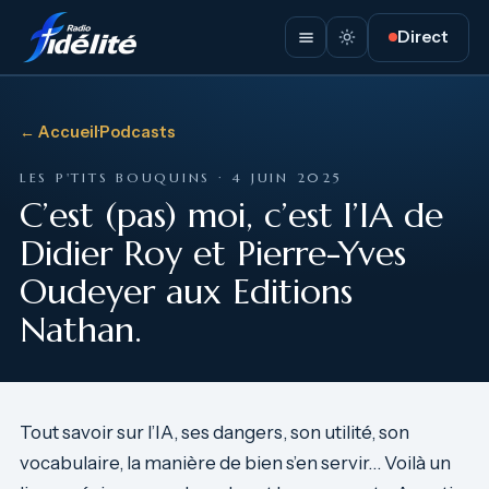
Direct
← Accueil
·
Podcasts
LES P'TITS BOUQUINS · 4 JUIN 2025
C’est (pas) moi, c’est l’IA de
Didier Roy et Pierre-Yves
Oudeyer aux Editions
Nathan.
Tout savoir sur l’IA, ses dangers, son utilité, son
vocabulaire, la manière de bien s’en servir… Voilà un