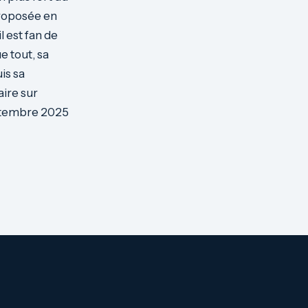
 proposée en
l est fan de
e tout, sa
is sa
ire sur
eptembre 2025