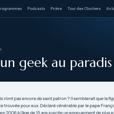
Programmes
Podcasts
Prière
Tour des Clochers
Actu
5
 un geek au paradis 
s n’ont pas encore de saint patron ? Il semblerait que la fi
ute trouvée pour eux. Déclaré vénérable par le pape Franço
 en 2006 à l’âge de 15 ans suscite un engouement de plus en