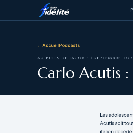
← Accueil
·
Podcasts
AU PUITS DE JACOB · 1 SEPTEMBRE 202
Carlo Acutis :
Les adolescent
Acutis soit to
italien décédé