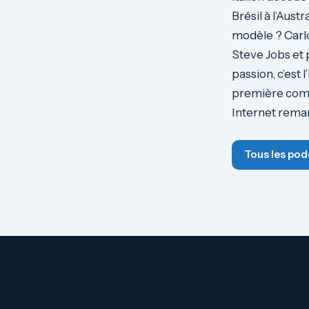
Brésil à l’Aust
modèle ? Carlo 
Steve Jobs et 
passion, c’est 
première commu
Internet remar
Tous les pod