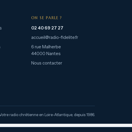
ON SE PARLE ?
s
02 40 69 27 27
accueil@radio-fidelite.fr
s
6 rue Malherbe
44000 Nantes
Nous contacter
Votre radio chrétienne en Loire-Atlantique, depuis 1986.