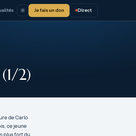
alités
Je fais un don
Direct
(1/2)
gure de Carlo
is, ce jeune
 plus fort du