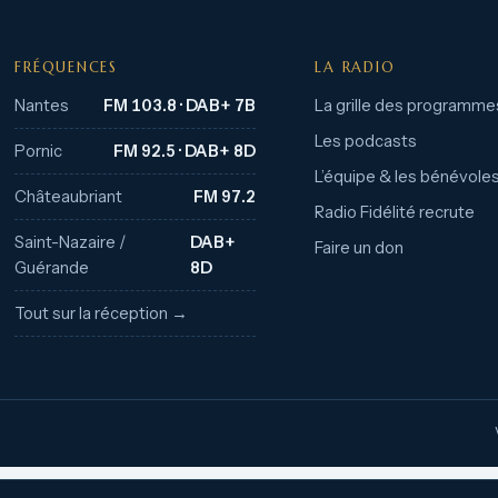
FRÉQUENCES
LA RADIO
Nantes
FM 103.8 · DAB+ 7B
La grille des programme
Les podcasts
Pornic
FM 92.5 · DAB+ 8D
L’équipe & les bénévole
Châteaubriant
FM 97.2
Radio Fidélité recrute
Saint-Nazaire /
DAB+
Faire un don
Guérande
8D
Tout sur la réception →