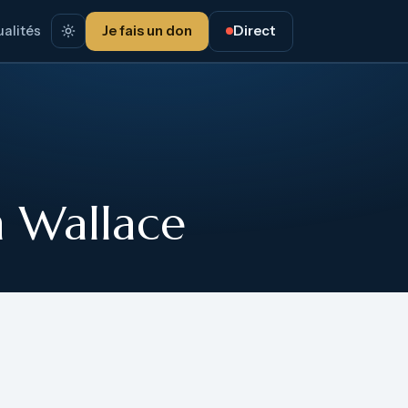
alités
Je fais un don
Direct
am Wallace