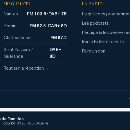
FRÉQUENCES
LA RADIO
Nantes
FM 103.8 · DAB+ 7B
La grille des programme
Les podcasts
Pornic
FM 92.5 · DAB+ 8D
L’équipe & les bénévole
Châteaubriant
FM 97.2
Radio Fidélité recrute
Saint-Nazaire /
DAB+
Faire un don
Guérande
8D
Tout sur la réception →
 de Familles
 h 02 à 15 h 30 sur Radio Fidélité