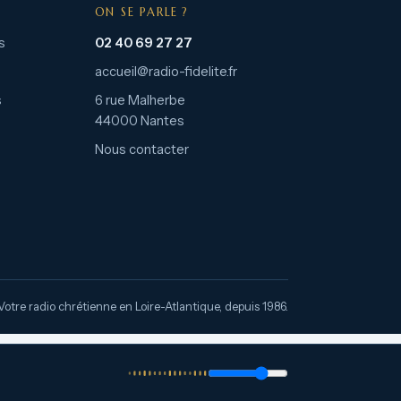
ON SE PARLE ?
s
02 40 69 27 27
accueil@radio-fidelite.fr
s
6 rue Malherbe
44000 Nantes
Nous contacter
Votre radio chrétienne en Loire-Atlantique, depuis 1986.