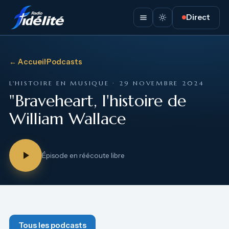
Direct
← Accueil
·
Podcasts
L'HISTOIRE EN MUSIQUE · 29 NOVEMBRE 2024
"Braveheart, l'histoire de
William Wallace
Épisode en réécoute libre
Tous les podcasts