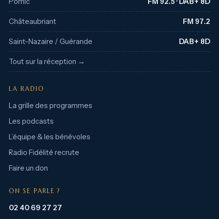
Pornic
FM 92.5 · DAB+ 8D
Châteaubriant
FM 97.2
Saint-Nazaire / Guérande
DAB+ 8D
Tout sur la réception →
LA RADIO
La grille des programmes
Les podcasts
L’équipe & les bénévoles
Radio Fidélité recrute
Faire un don
ON SE PARLE ?
02 40 69 27 27