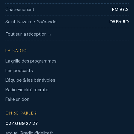
Châteaubriant
FM 97.2
Saint-Nazaire / Guérande
DAB+ 8D
Tout sur la réception →
LA RADIO
La grille des programmes
Les podcasts
L’équipe & les bénévoles
Radio Fidélité recrute
Faire un don
ON SE PARLE ?
02 40 69 27 27
accueil@radio-fidelite.fr