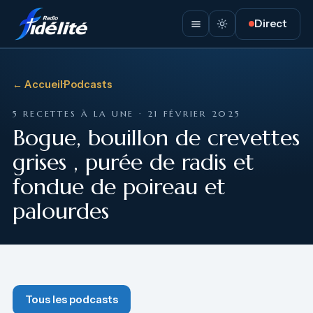
Direct
← Accueil
·
Podcasts
5 RECETTES À LA UNE · 21 FÉVRIER 2025
Bogue, bouillon de crevettes
grises , purée de radis et
fondue de poireau et
palourdes
Tous les podcasts