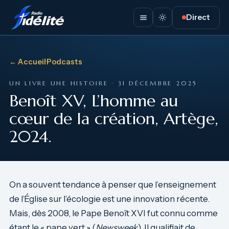
Direct
← Accueil
·
Podcasts
UN LIVRE UNE HISTOIRE · 31 DÉCEMBRE 2025
Benoît XV, L’homme au
cœur de la création, Artège,
2024.
On a souvent tendance à penser que l’enseignement
de l’Église sur l’écologie est une innovation récente.
Mais, dès 2008, le Pape Benoît XVI fut connu comme
étant le « pape vert » (
Newsweek
). Il qualifiait de