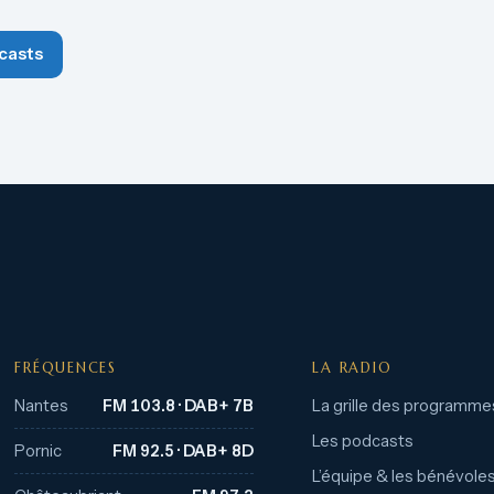
casts
FRÉQUENCES
LA RADIO
Nantes
FM 103.8 · DAB+ 7B
La grille des programme
Les podcasts
Pornic
FM 92.5 · DAB+ 8D
L’équipe & les bénévole