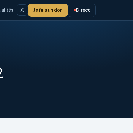
alités
Je fais un don
Direct
2