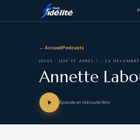
← Accueil
·
Podcasts
JÉSUS : JUIF ET APRÈS ? · 24 DÉCEMBR
Annette Labo
Épisode en réécoute libre