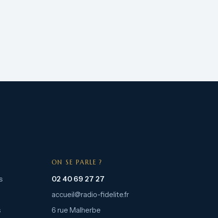
ON SE PARLE ?
s
02 40 69 27 27
accueil@radio-fidelite.fr
s
6 rue Malherbe