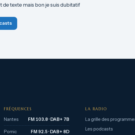
 de texte mais bon je suis dubitatif
casts
FRÉQUENCES
LA RADIO
Nantes
FM 103.8 · DAB+ 7B
La grille des programme
Les podcasts
Pornic
FM 92.5 · DAB+ 8D