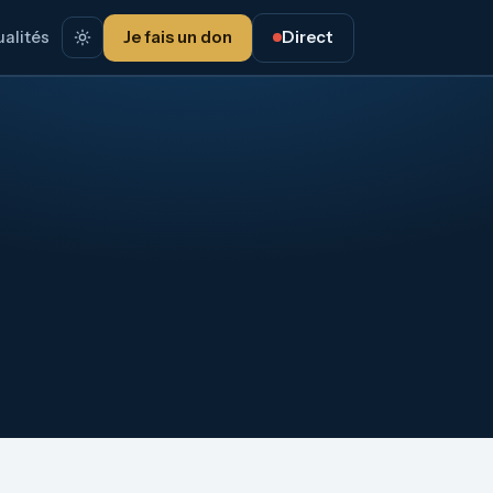
alités
Je fais un don
Direct