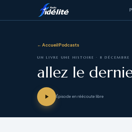
← Accueil
·
Podcasts
UN LIVRE UNE HISTOIRE · 8 DÉCEMBRE
allez le derni
Épisode en réécoute libre