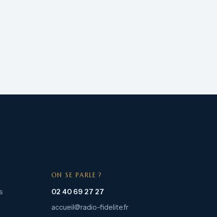
ON SE PARLE ?
s
02 40 69 27 27
accueil@radio-fidelite.fr