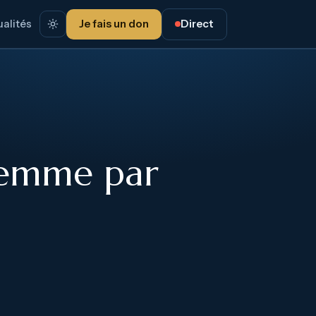
alités
Je fais un don
Direct
 femme par