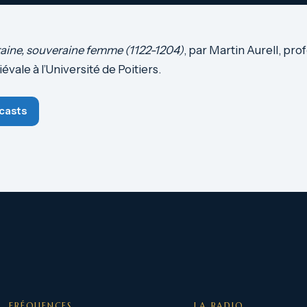
taine, souveraine femme (1122-1204)
, par Martin Aurell, pro
évale à l’Université de Poitiers.
casts
FRÉQUENCES
LA RADIO