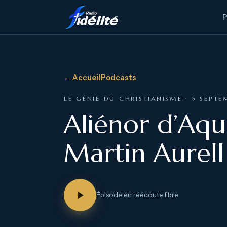
← Accueil
·
Podcasts
LE GÉNIE DU CHRISTIANISME · 5 SEPT
Aliénor d’Aqu
Martin Aurell
Épisode en réécoute libre