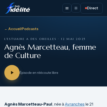
Direct
← Accueil
·
Podcasts
L'ESTUAIRE A DES OREILLES · 12 MAI 2025
Agnès Marcetteau, femme
de Culture
Épisode en réécoute libre
Agnès Marcetteau-Paul
, née à
Avranches
le 21