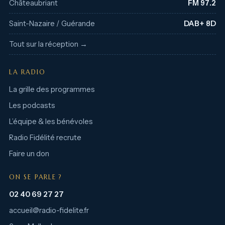
Châteaubriant
FM 97.2
Saint-Nazaire / Guérande
DAB+ 8D
Tout sur la réception →
LA RADIO
La grille des programmes
Les podcasts
L’équipe & les bénévoles
Radio Fidélité recrute
Faire un don
ON SE PARLE ?
02 40 69 27 27
accueil@radio-fidelite.fr