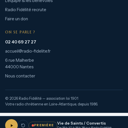
L’équipe & les bénévoles
Radio Fidélité recrute
Faire un don
ON SE PARLE ?
02 40 69 27 27
accueil@radio-fidelite.fr
6 rue Malherbe
44000 Nantes
Nous contacter
© 2026 Radio Fidélité — association loi 1901
Votre radio chrétienne en Loire-Atlantique, depuis 1986.
Vie de Saints / Convertis
PREMIÈRE
De 18 h 10 à 18 h 38 sur Radio Fidélité