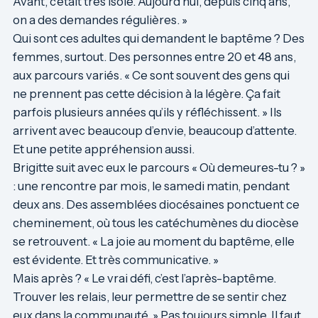
Avant, c’était très isolé. Aujourd’hui, depuis cinq ans,
on a des demandes régulières. »
Qui sont ces adultes qui demandent le baptême ? Des
femmes, surtout. Des personnes entre 20 et 48 ans,
aux parcours variés. « Ce sont souvent des gens qui
ne prennent pas cette décision à la légère. Ça fait
parfois plusieurs années qu’ils y réfléchissent. » Ils
arrivent avec beaucoup d’envie, beaucoup d’attente.
Et une petite appréhension aussi.
Brigitte suit avec eux le parcours « Où demeures-tu ? »
: une rencontre par mois, le samedi matin, pendant
deux ans. Des assemblées diocésaines ponctuent ce
cheminement, où tous les catéchumènes du diocèse
se retrouvent. « La joie au moment du baptême, elle
est évidente. Et très communicative. »
Mais après ? « Le vrai défi, c’est l’après-baptême.
Trouver les relais, leur permettre de se sentir chez
eux dans la communauté. » Pas toujours simple. Il faut