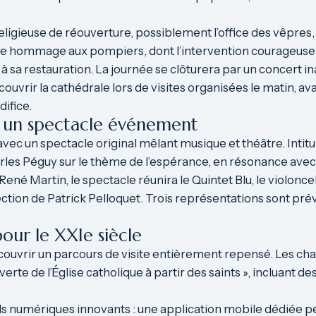
igieuse de réouverture, possiblement l’office des vêpres, 
 hommage aux pompiers, dont l’intervention courageuse a p
à sa restauration. La journée se clôturera par un concert in
uvrir la cathédrale lors de visites organisées le matin, av
difice.
» : un spectacle événement
vec un spectacle original mêlant musique et théâtre. Intitulé
harles Péguy sur le thème de l’espérance, en résonance avec
ené Martin, le spectacle réunira le Quintet Blu, le violonc
irection de Patrick Pelloquet. Trois représentations sont pré
our le XXIe siècle
écouvrir un parcours de visite entièrement repensé. Les cha
erte de l’Église catholique à partir des saints », incluant d
s numériques innovants : une application mobile dédiée pe