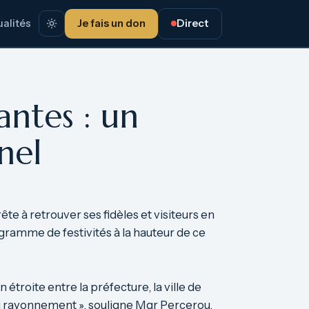
alités
Je fais un don
Direct
ntes : un
nel
e à retrouver ses fidèles et visiteurs en
ramme de festivités à la hauteur de ce
troite entre la préfecture, la ville de
ai rayonnement », souligne Mgr Percerou,