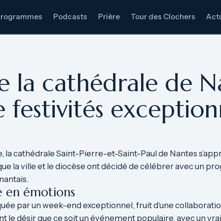
Programmes
Podcasts
Prière
Tour des Clochers
Actu
 la cathédrale de Na
festivités exception
la cathédrale Saint-Pierre-et-Saint-Paul de Nantes s’apprêt
a ville et le diocèse ont décidé de célébrer avec un prog
antais.
e en émotions
ée par un week-end exceptionnel, fruit d’une collaboration é
nt le désir que ce soit un événement populaire, avec un vr