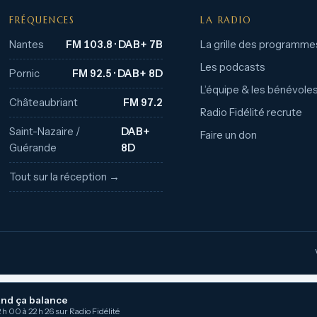
FRÉQUENCES
LA RADIO
Nantes
FM 103.8 · DAB+ 7B
La grille des programme
Les podcasts
Pornic
FM 92.5 · DAB+ 8D
L’équipe & les bénévole
Châteaubriant
FM 97.2
Radio Fidélité recrute
Saint-Nazaire /
DAB+
Faire un don
Guérande
8D
Tout sur la réception →
nd ça balance
 h 00 à 22 h 26 sur Radio Fidélité